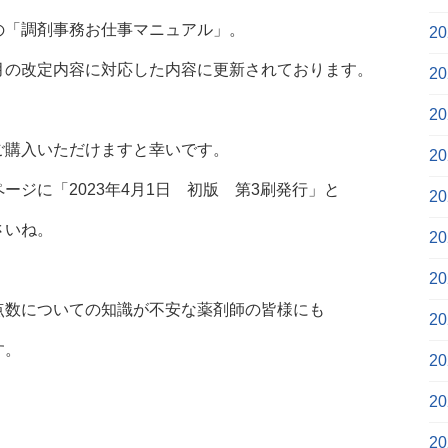
の「調剤事務お仕事マニュアル」。
2
月の改定内容に対応した内容に更新されております。
2
2
ご購入いただけますと幸いです。
2
ジに「2023年4月1日 初版 第3刷発行」と
2
さいね。
2
2
点数についての知識が不安な薬剤師の皆様にも
2
す。
2
2
2