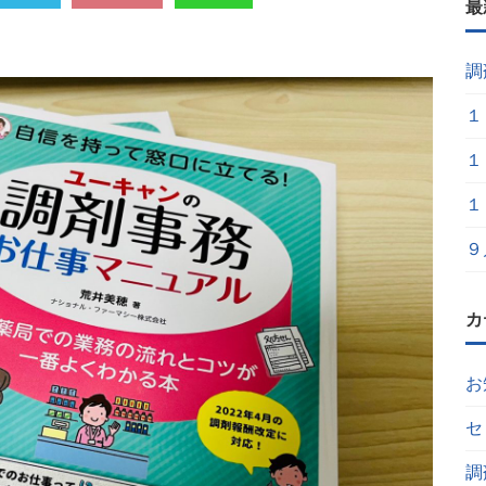
最
調
１
１
１
９
カ
お
セ
調