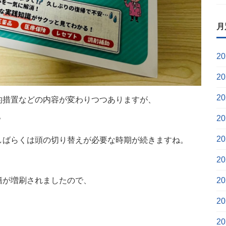
月
2
2
2
的措置などの内容が変わりつつありますが、
2
？
2
しばらくは頭の切り替えが必要な時期が続きますね。
2
籍が増刷されましたので、
2
2
2