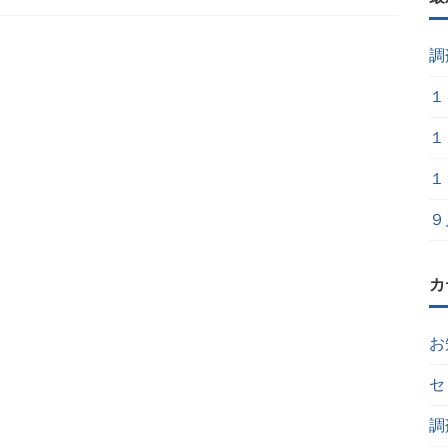
調
１
１
１
９
カ
お
セ
調