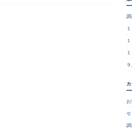
調
１
１
１
９
カ
お
セ
調